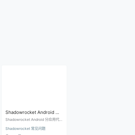
Shadowrocket Android 分
应用代理怎么设置？哪些
Shadowrocket Android 分应用代理
App 该走代理
教程，解释全局代理、规则模式、
Shadowrocket 常见问题
分应用代理的区别，以及浏览器、
社交、下载和银行类 App 的设置建