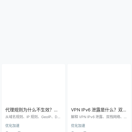
代理规则为什么不生效？域
VPN IPv6 泄露是什么？双栈
名、IP、GeoIP 和规则优先
网络下代理规则和浏览器检
从域名规则、IP 规则、GeoIP、DN
解释 VPN IPv6 泄露、双栈网络、代
级技术排查
S 解析和规则顺序解释代理规则为什
测技术指南
理客户端 IPv6 路由和浏览器检测方
优化加速
优化加速
么不生效，帮助排查分流和直连异
法，适合排查 IP 显示异常和访问路
常。
径不一致的问题。