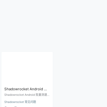
Shadowrocket Android 批
量测速准吗？节点测速和真
Shadowrocket Android 批量测速使
实速度区别
用建议，说明延迟、连接成功、真
Shadowrocket 常见问题
实下载速度、网页打开速度和免费
节点筛选之间的区别。