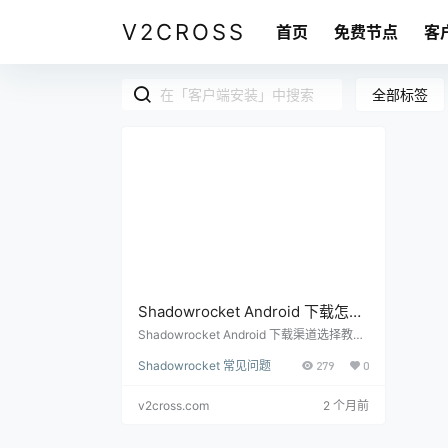
V2CROSS
首页
免费节点
客
全部标签
Shadowrocket Android 下载怎么
选？Google Play、APK 和安全检
Shadowrocket Android 下载渠道选择教
程，说明 Google Play 页面、第三方 AP
查
Shadowrocket 常见问题
279
0
K、包名核对、广告、权限和安装前安全检
查。
v2cross.com
2 个月前