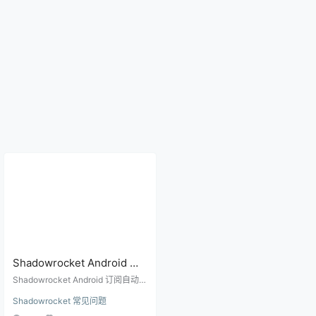
Shadowrocket Android 订
阅自动更新怎么用？节点导
Shadowrocket Android 订阅自动更
入和刷新教程
新教程，讲清订阅地址、单个节
Shadowrocket 常见问题
点、刷新失败、节点列表为空和免
费节点订阅维护方法。