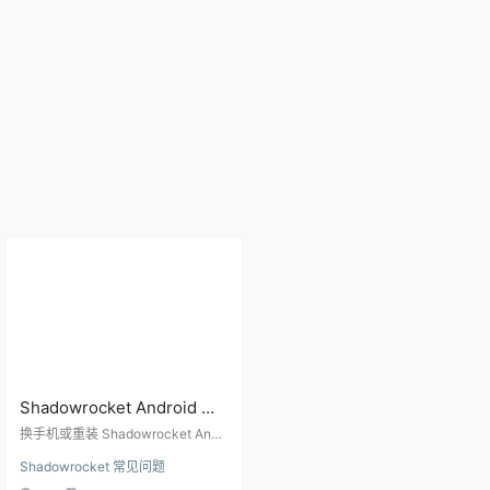
Shadowrocket Android 换
手机怎么迁移？本地备份、
换手机或重装 Shadowrocket Andr
WebDAV 和订阅恢复步骤
oid 前，先备份订阅和节点配置。本
Shadowrocket 常见问题
文说明本地备份、WebDAV 和恢复
购买的排查步骤。