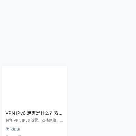
VPN IPv6 泄露是什么？双栈
网络下代理规则和浏览器检
解释 VPN IPv6 泄露、双栈网络、代
测技术指南
理客户端 IPv6 路由和浏览器检测方
优化加速
法，适合排查 IP 显示异常和访问路
径不一致的问题。