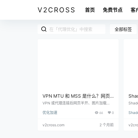
V2CROSS
首页
免费节点
客
全部标签
VPN MTU 和 MSS 是什么？网页
Sha
半天打不开、连接卡顿的技术排查
么办
VPN 或代理连接后网页半开、图片加载
Sha
慢、部分 App 卡住，可能和 MTU、MSS、
看单
方法
排查
优化加速
66
0
Sha
分片和路径丢包有关。本文给出新手可执行
议、
的排查顺序。
v2cross.com
2 个月前
v2cr