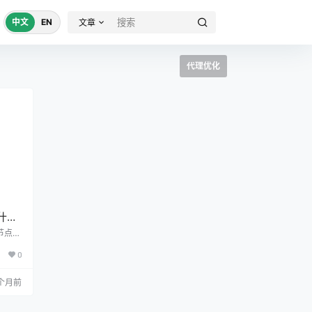
中文
EN
文章
代理优化
什么
 节点延
塞、协
0
网络排
 个月前