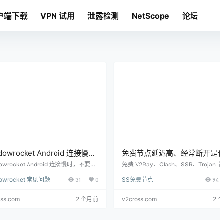
户端下载
VPN 试用
泄露检测
NetScope
论坛
dowrocket Android 连接慢怎
免费节点延迟高、经常断开是
？延迟高、测速快但网页慢的
原因？怎么优化
dowrocket Android 连接慢时，不要只
免费 V2Ray、Clash、SSR、Trojan
次测速。本文按节点、DNS、IPv6、协
迟高和频繁断开的原因，包含线路拥
顺序
dowrocket 常见问题
31
0
SS免费节点
94
网络环境和目标网站逐项排查。
议不匹配、DNS、客户端模式和本地
查。
oss.com
2 个月前
v2cross.com
2