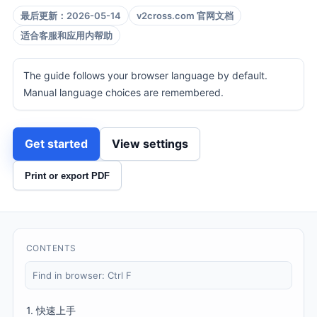
最后更新：2026-05-14
v2cross.com 官网文档
适合客服和应用内帮助
The guide follows your browser language by default.
Manual language choices are remembered.
Get started
View settings
Print or export PDF
CONTENTS
Find in browser: Ctrl F
1. 快速上手